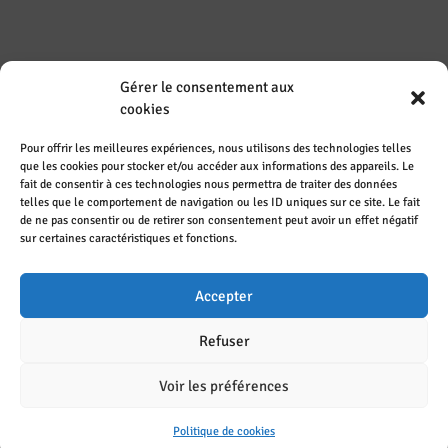
Gérer le consentement aux
REJOIGNEZ-NOUS SUR LES RÉSEAUX
cookies
SOCIAUX
Pour offrir les meilleures expériences, nous utilisons des technologies telles
que les cookies pour stocker et/ou accéder aux informations des appareils. Le
fait de consentir à ces technologies nous permettra de traiter des données
telles que le comportement de navigation ou les ID uniques sur ce site. Le fait
de ne pas consentir ou de retirer son consentement peut avoir un effet négatif
sur certaines caractéristiques et fonctions.
Accepter
Refuser
Aide à la navigation
|
Déclaration d'accessibilité
|
Mentions légales
|
Voir les préférences
Politique de confidentialité
|
Plan du site
© 2021
Université de Lorraine
- Tous Droits Réservés
Politique de cookies