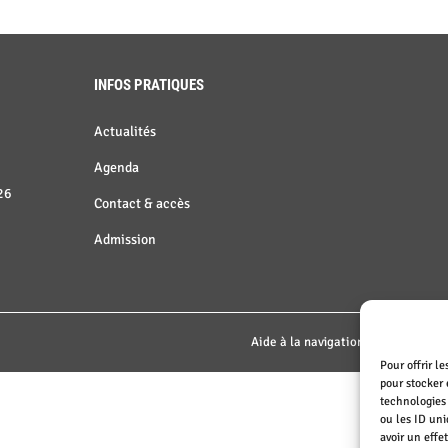
INFOS PRATIQUES
Actualités
Agenda
26
Contact & accès
Admission
Aide à la navigation
|
Déclaration d
Pour offrir l
pour stocker 
technologies
ou les ID uni
avoir un effe